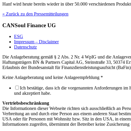
Hanf wird heute bereits wieder in über 50.000 verschiedenen Produkte
« Zurück zu den Pressemitteilungen
CANSoul Finance UG
ESG
Impressum – Disclaimer
Datenschutz
Die Anlageberatung gemäß § 2 Abs. 2 Nr. 4 WpIG und die Anlageverm
Haftungsträgers BN & Partners Capital AG, Steinstraße 33, 50374 Er
Erlaubnis der Bundesanstalt für Finanzdienstleistungsaufsicht (BaF
Keine Anlageberatung und keine Anlageempfehlung
*
Ich bestätige, dass ich die vorgenannten Anforderungen im 
und akzeptiert habe.
Vertriebsbeschränkung
Die Informationen dieser Webseite richten sich ausschließlich an Per
Verbreitung an und durch eine Person aus einem anderen Staat bestimm
USA oder für Personen mit Wohnsitz bzw. Sitz in den USA, in einem 
Informationen zugreifen, übernimmt der Betreiber keine Zusicherung