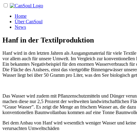
Home
Über CanSoul
News
Hanf in der Textilproduktion
Hanf wird in den letzten Jahren als Ausgangsmaterial für viele Texti
vor allem auch für unsere Umwelt. Im Vergleich zur konventionelle
Ein bekanntes Negativbeispiel für den enormen Wasserverbrauch für 
Die Fläche des Aralsees, einst das viertgrößte Binnengewässer unser
Wasser liegt bei über 50 Gramm pro Liter, was den See biologisch getö
Das Wasser wird zudem mit Pflanzenschutzmitteln und Dünger verunre
machen diese nur 2,5 Prozent der weltweiten landwirtschaftlichen F
“Graue Wasser”. Es zeigt die Menge an frischem Wasser an, die dazu 
konventionellen Baumwollanbau kommen auf eine Tonne Baumwolle –
Bei dem Anbau von Hanf wird wesentlich weniger Wasser und keine um
verursachten Umweltschäden