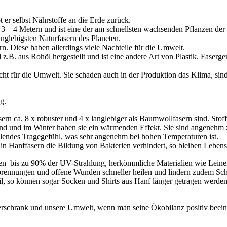
 er selbst Nährstoffe an die Erde zurück.
 – 4 Metern und ist eine der am schnellsten wachsenden Pflanzen der 
anglebigsten Naturfasern des Planeten.
. Diese haben allerdings viele Nachteile für die Umwelt.
rd z.B. aus Rohöl hergestellt und ist eine andere Art von Plastik. Fas
echt für die Umwelt. Sie schaden auch in der Produktion das Klima, sin
g.
ern ca. 8 x robuster und 4 x langlebiger als Baumwollfasern sind. Stof
nd und im Winter haben sie ein wärmenden Effekt. Sie sind angenehm zu
ühlendes Tragegefühl, was sehr angenehm bei hohen Temperaturen ist.
lt in Hanffasern die Bildung von Bakterien verhindert, so bleiben Lebens
eren bis zu 90% der UV-Strahlung, herkömmliche Materialien wie Lei
brennungen und offene Wunden schneller heilen und lindern zudem Sc
il, so können sogar Socken und Shirts aus Hanf länger getragen werden a
derschrank und unsere Umwelt, wenn man seine Ökobilanz positiv beein