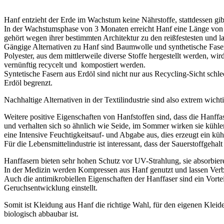
Hanf entzieht der Erde im Wachstum keine Nährstoffe, stattdessen gibt
In der Wachstumsphase von 3 Monaten erreicht Hanf eine Länge von 3
gehört wegen ihrer bestimmten Architektur zu den reißfestesten und l
Gängige Alternativen zu Hanf sind Baumwolle und synthetische Fasern
Polyester, aus dem mittlerweile diverse Stoffe hergestellt werden, wi
vernünftig recycelt und kompostiert werden.
Syntetische Fasern aus Erdöl sind nicht nur aus Recycling-Sicht schl
Erdöl begrenzt.
Nachhaltige Alternativen in der Textilindustrie sind also extrem wichti
Weitere positive Eigenschaften von Hanfstoffen sind, dass die Hanffas
und verhalten sich so ähnlich wie Seide, im Sommer wirken sie kühle
eine Intensive Feuchtigkeitsauf- und Abgabe aus, dies erzeugt ein k
Für die Lebensmittelindustrie ist interessant, dass der Sauerstoffgeha
Hanffasern bieten sehr hohen Schutz vor UV-Strahlung, sie absorbi
In der Medizin werden Kompressen aus Hanf genutzt und lassen Ver
Auch die antimikrobiellen Eigenschaften der Hanffaser sind ein Vorte
Geruchsentwicklung einstellt.
Somit ist Kleidung aus Hanf die richtige Wahl, für den eigenen Klei
biologisch abbaubar ist.