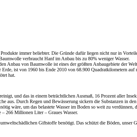
le Produkte immer beliebter. Die Gründe dafür liegen nicht nur in Vor
n Baumwolle verbraucht Hanf im Anbau bis zu 80% weniger Wasser.
den Anbau von Baumwolle ist eines der größten Anbaugebiete der Welt
er Erde, ist von 1960 bis Ende 2010 von 68.900 Quadratkilometern auf
tet hat.
inigt, und das in einem beträchtlichen Ausmaß, 16 Prozent aller Inse
läche aus. Durch Regen und Bewässerung sickern die Substanzen in den
nötig wäre, um das belastete Wasser im Boden so weit zu verdünnen, da
 266 Millionen Liter – Graues Wasser.
weltschädlichen Giftstoffe benötigt. Das schützt die Böden, unser Gr