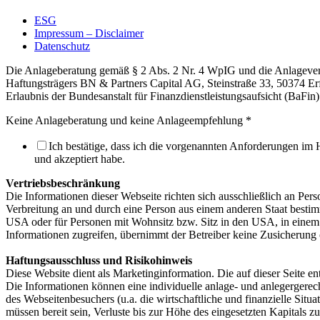
ESG
Impressum – Disclaimer
Datenschutz
Die Anlageberatung gemäß § 2 Abs. 2 Nr. 4 WpIG und die Anlageverm
Haftungsträgers BN & Partners Capital AG, Steinstraße 33, 50374 Er
Erlaubnis der Bundesanstalt für Finanzdienstleistungsaufsicht (BaF
Keine Anlageberatung und keine Anlageempfehlung
*
Ich bestätige, dass ich die vorgenannten Anforderungen im 
und akzeptiert habe.
Vertriebsbeschränkung
Die Informationen dieser Webseite richten sich ausschließlich an Per
Verbreitung an und durch eine Person aus einem anderen Staat bestimm
USA oder für Personen mit Wohnsitz bzw. Sitz in den USA, in einem 
Informationen zugreifen, übernimmt der Betreiber keine Zusicherung
Haftungsausschluss und Risikohinweis
Diese Website dient als Marketinginformation. Die auf dieser Seite 
Die Informationen können eine individuelle anlage- und anlegergerec
des Webseitenbesuchers (u.a. die wirtschaftliche und finanzielle Sit
müssen bereit sein, Verluste bis zur Höhe des eingesetzten Kapitals