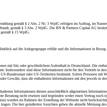
ittlung gemäß § 2 Abs. 2 Nr. 3 WpIG erfolgen im Auftrag, im Namen,
ftstadt, gemäß § 3 Abs. 2 WpIG. Die BN & Partners Capital AG besitzt 
in) gemäß § 15 WpIG.
Hinblick auf die Anlegergruppe erfülle und die Informationen in Bezu
sonen mit Sitz oder gewöhnlichem Aufenthalt in Deutschland. Die entha
t. Insbesondere sind diese Informationen nicht für den Vertrieb in de
US-Bundesstaat oder US-Territorien bestimmt. Sofern Personen mit Woh
 oder Gewähr, dass die enthaltenen Informationen mit den jeweils in
enthaltenen Informationen dienen ausschließlich allgemeinen Informati
hte Beratung nicht ersetzen und begründen weder einen Vertrag noch irg
uation) wurden im Rahmen der Erstellung der Webseite nicht berücksicht
 zu tragen. Die hier geäußerten Ansichten geben die aktuelle Meinung d