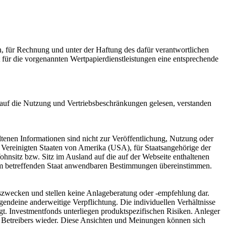
 für Rechnung und unter der Haftung des dafür verantwortlichen
für die vorgenannten Wertpapierdienstleistungen eine entsprechende
g auf die Nutzung und Vertriebsbeschränkungen gelesen, verstanden
ltenen Informationen sind nicht zur Veröffentlichung, Nutzung oder
n Vereinigten Staaten von Amerika (USA), für Staatsangehörige der
nsitz bzw. Sitz im Ausland auf die auf der Webseite enthaltenen
 dem betreffenden Staat anwendbaren Bestimmungen übereinstimmen.
onszwecken und stellen keine Anlageberatung oder -empfehlung dar.
endeine anderweitige Verpflichtung. Die individuellen Verhältnisse
igt. Investmentfonds unterliegen produktspezifischen Risiken. Anleger
es Betreibers wieder. Diese Ansichten und Meinungen können sich