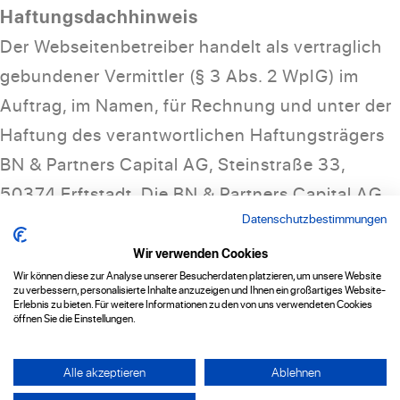
Haftungsdachhinweis
Der Webseitenbetreiber handelt als vertraglich
gebundener Vermittler (§ 3 Abs. 2 WpIG) im
Auftrag, im Namen, für Rechnung und unter der
Haftung des verantwortlichen Haftungsträgers
BN & Partners Capital AG, Steinstraße 33,
50374 Erftstadt. Die BN & Partners Capital AG
Datenschutzbestimmungen
besitzt für die Erbringung der Anlageberatung
gemäß § 2 Abs. 2 Nr. 4 WpIG und der
Wir verwenden Cookies
Wir können diese zur Analyse unserer Besucherdaten platzieren, um unsere Website
Anlagevermittlung gemäß § 2 Abs. 2 Nr. 3 WpIG
zu verbessern, personalisierte Inhalte anzuzeigen und Ihnen ein großartiges Website-
Erlebnis zu bieten. Für weitere Informationen zu den von uns verwendeten Cookies
eine entsprechende Erlaubnis der Bundesanstalt
öffnen Sie die Einstellungen.
für Finanzdienstleistungsaufsicht gemäß § 15
WpIG.
Alle akzeptieren
Ablehnen